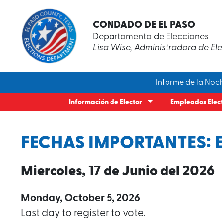
Redistribu
CONDADO DE EL PASO
Conviértete en Trabajador Electoral
Informació
Preguntas
Mapa del 
Empleados
Departamento de Elecciones
Capacitación para Trabajadores
Noticias 
Mapas de 
Mi Panel de Elector
Qué Esper
Lisa Wise, Administradora de El
Electorales del Día de Elección
Disability
Comision
Códigos E
Elección Actual
Registro d
Capacitac
Capacitación para Trabajadores
Electoral
Informaci
Lugares de Votación Adelantada
Electorales de la Votación
Identific
Registrad
Adelantada
Observado
Informe de la Noch
Centros de Votación el Día de
Boleta El
Elección
Encuestas Electorales
Información de Elector
Empleados Elec
FECHAS IMPORTANTES: 
Miercoles, 17 de Junio del 2026
Monday, October 5, 2026
Last day to register to vote.