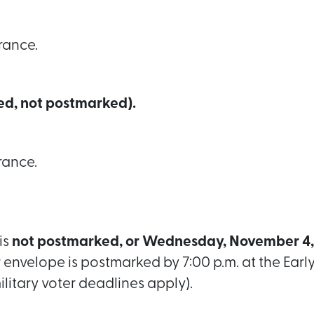
rance.
ed, not postmarked).
rance.
is
not postmarked, or Wednesday, November 4,
er envelope is postmarked by 7:00 p.m. at the Early
ilitary voter deadlines apply).