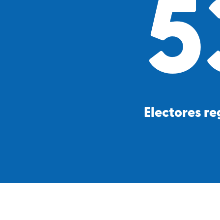
5
Electores re