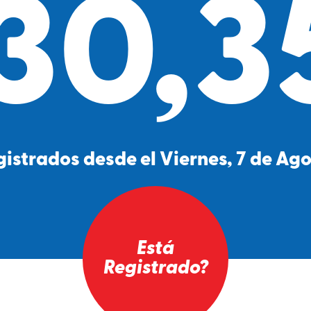
30,3
gistrados desde el Viernes, 7 de Ag
Está
Registrado?