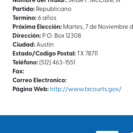
Nombre del Titular:
Jesse F. McClure, III
Partido:
Republicano
Termino:
6 años
Próxima Elección:
Martes, 7 de Noviembre d
Dirección:
P.O. Box 12308
Ciudad:
Austin
Estado/Codigo Postal:
TX 78711
Teléfono:
(512) 463-1551
Fax:
Correo Electronico:
Página Web:
http://www.txcourts.gov/